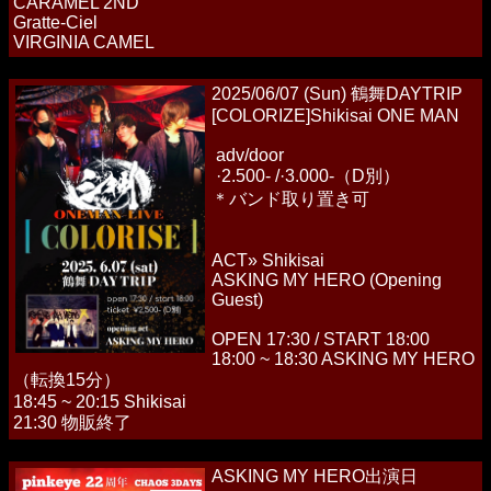
CARAMEL 2ND
Gratte-Ciel
VIRGINIA CAMEL
2025/06/07 (Sun) 鶴舞DAYTRIP
[COLORIZE]Shikisai ONE MAN
adv/door
·2.500- /·3.000-（D別）
＊バンド取り置き可
ACT» Shikisai
ASKING MY HERO (Opening
Guest)
OPEN 17:30 / START 18:00
18:00 ~ 18:30 ASKING MY HERO
（転換15分）
18:45 ~ 20:15 Shikisai
21:30 物販終了
ASKING MY HERO出演日