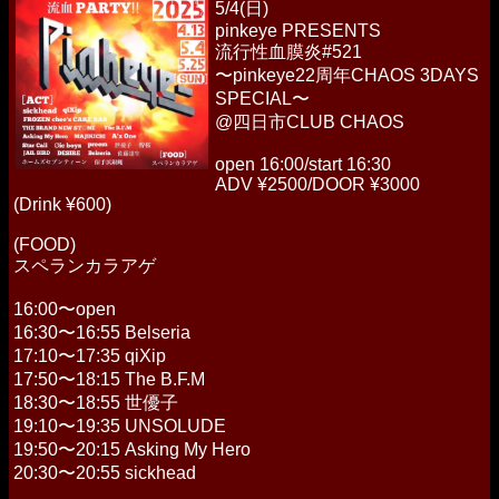
5/4(日)
pinkeye PRESENTS
流行性血膜炎#521
〜pinkeye22周年CHAOS 3DAYS
SPECIAL〜
@四日市CLUB CHAOS
open 16:00/start 16:30
ADV ¥2500/DOOR ¥3000
(Drink ¥600)
(FOOD)
スペランカラアゲ
16:00〜open
16:30〜16:55 Belseria
17:10〜17:35 qiXip
17:50〜18:15 The B.F.M
18:30〜18:55 世優子
19:10〜19:35 UNSOLUDE
19:50〜20:15 Asking My Hero
20:30〜20:55 sickhead