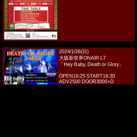
2024/1/26(日)
大阪新世界ONAIR L7
「Hey Baby, Death or Glory」
OPEN16:25 START16:30
ADV2500 DOOR3000+D
16:30 椛
16:50 insomnia &Ecstasy
17:10 ひらめベイビーズ
17:40 spazma
18:10 THE SOUND STAR
18:40 疾風ポルカ
19:10 15-berry
19:40 ASKING MY HERO