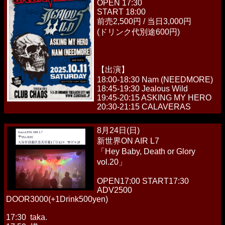
OPEN 17:30
START 18:00
前売2,500円 / 当日3,000円
(ドリンク代別途600円)
【出演】
18:00-18:30 Nam (NEEDMORE)
18:45-19:30 Jealous Wild
19:45-20:15 ASKING MY HERO
20:30-21:15 CALAVERAS
8月24日(日)
新世界ON AIR L7
「Hey Baby, Death or Glory
vol.20」
OPEN17:00 START17:30
ADV2500
DOOR3000(+1Drink500yen)
17:30 taka.